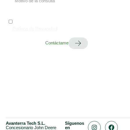
Utilizaremos sus datos para responder consultas y
realizar análisis estadísticos. Para más información
sobre el tratamiento y sus derechos, consulte la
Política de Privacidad
.
Contáctame
Avanterra Tech S.L.
Síguenos
Concesionario John Deere
en